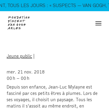
En ce moment, tous les jours : « SUSPECTS — VAN
 TOUS LES JOURS : « SUSPECTS — VAN GOGH, TR
GOGH, TRICKSTERS & CO. »
Jeune public
|
mer. 21 nov. 2018
00 h – 00 h
Depuis son enfance, Jean-Luc Mylayne est
fasciné par ces petits êtres à plumes. Lors de
ses voyages, il choisit un paysage. Tous les
matins il s’assoit au même endroit, en