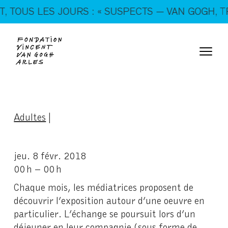
En ce moment, tous les jours : « SUSPECTS — VAN
OUS LES JOURS : « SUSPECTS — VAN GOGH, TRIC
GOGH, TRICKSTERS & CO. »
Adultes
|
jeu. 8 févr. 2018
00 h – 00 h
Chaque mois, les médiatrices proposent de
découvrir l’exposition autour d’une oeuvre en
particulier. L’échange se poursuit lors d’un
déjeuner en leur compagnie (sous forme de