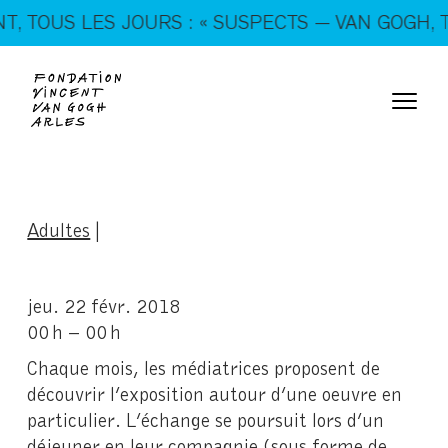
En ce moment, tous les jours : « SUSPECTS — VAN
TOUS LES JOURS : « SUSPECTS — VAN GOGH, TRIC
GOGH, TRICKSTERS & CO. »
Adultes
|
jeu. 22 févr. 2018
00 h – 00 h
Chaque mois, les médiatrices proposent de
découvrir l’exposition autour d’une oeuvre en
particulier. L’échange se poursuit lors d’un
déjeuner en leur compagnie (sous forme de