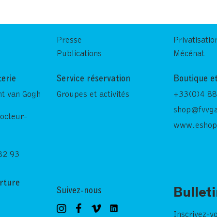
Presse
Privatisatio
Publications
Mécénat
terie
Service réservation
Boutique et
nt van Gogh
Groupes et activités
+33(0)4 88
shop@fvvga
Docteur-
www.eshop
82 93
rture
Suivez-nous
Bullet
Inscrivez-v