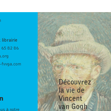
n
 librairie
 65 82 86
.org
-fvvga.com
Découvrez
la vie de
Vincent
in
van Gogh
ous à notre