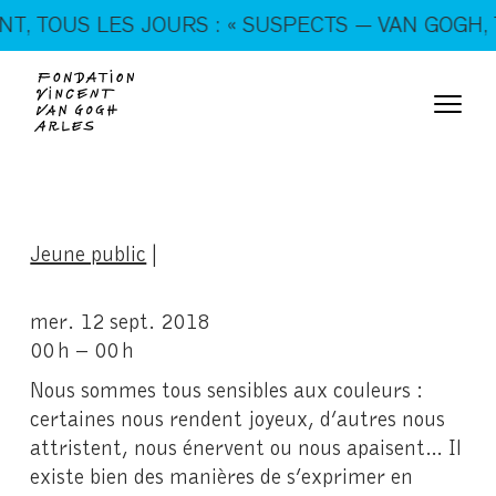
En ce moment, tous les jours : « SUSPECTS — VAN
 TOUS LES JOURS : « SUSPECTS — VAN GOGH, TR
GOGH, TRICKSTERS & CO. »
Jeune public
|
mer. 12 sept. 2018
00 h – 00 h
Nous sommes tous sensibles aux couleurs :
certaines nous rendent joyeux, d’autres nous
attristent, nous énervent ou nous apaisent… Il
existe bien des manières de s’exprimer en