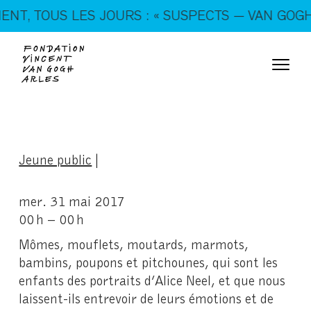
En ce moment, tous les jours : « SUSPECTS — VAN
T, TOUS LES JOURS : « SUSPECTS — VAN GOGH, 
GOGH, TRICKSTERS & CO. »
Jeune public
|
mer. 31 mai 2017
00 h – 00 h
Mômes, mouflets, moutards, marmots,
bambins, poupons et pitchounes, qui sont les
enfants des portraits d’Alice Neel, et que nous
laissent-ils entrevoir de leurs émotions et de