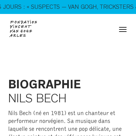
En ce moment, tous les jours : « SUSPECTS — VAN
OURS : « SUSPECTS — VAN GOGH, TRICKSTERS & 
GOGH, TRICKSTERS & CO. »
BIOGRAPHIE
NILS BECH
Nils Bech (né en 1981) est un chanteur et
performeur norvégien. Sa musique dans
laquelle se rencontrent une pop délicate, une