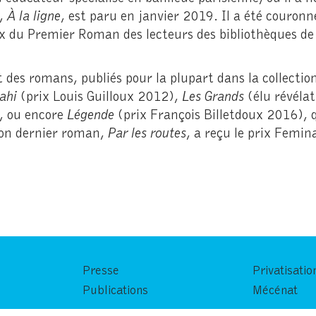
n,
À la ligne
, est paru en janvier 2019. Il a été couronn
x du Premier Roman des lecteurs des bibliothèques de l
t des romans, publiés pour la plupart dans la collectio
Bahi
(prix Louis Guilloux 2012),
Les Grands
(élu révélat
), ou encore
Légende
(prix François Billetdoux 2016), qu
 Son dernier roman,
Par les routes
, a reçu le prix Femi
Presse
Privatisatio
Publications
Mécénat