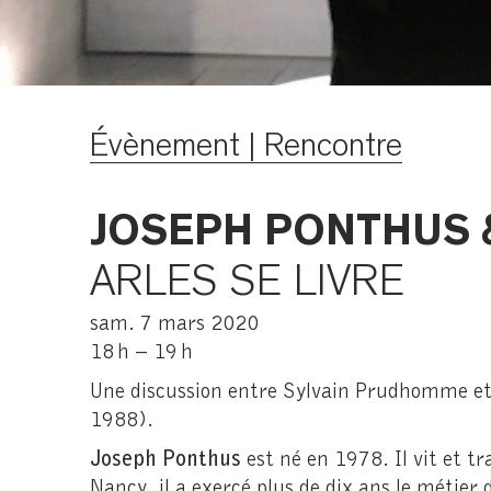
Évènement | Rencontre
JOSEPH PONTHUS 
ARLES SE LIVRE
sam. 7 mars 2020
18 h – 19 h
Une discussion entre Sylvain Prudhomme e
1988).
Joseph Ponthus
est né en 1978. Il vit et tr
Nancy, il a exercé plus de dix ans le métier