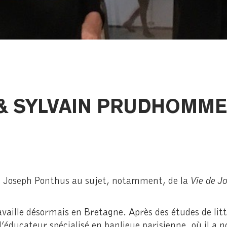
& SYLVAIN PRUDHOMME
t Joseph Ponthus au sujet, notamment, de la
Vie de J
availle désormais en Bretagne. Après des études de litt
 d’éducateur spécialisé en banlieue parisienne, où il a