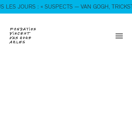
En ce moment, tous les jours : « SUSPECTS — VAN
: « SUSPECTS — VAN GOGH, TRICKSTERS & CO. »
GOGH, TRICKSTERS & CO. »