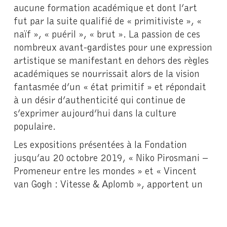
aucune formation académique et dont l’art
fut par la suite qualifié de « primitiviste », «
naïf », « puéril », « brut ». La passion de ces
nombreux avant-gardistes pour une expression
artistique se manifestant en dehors des règles
académiques se nourrissait alors de la vision
fantasmée d’un « état primitif » et répondait
à un désir d’authenticité qui continue de
s’exprimer aujourd’hui dans la culture
populaire.
Les expositions présentées à la Fondation
jusqu’au 20 octobre 2019, « Niko Pirosmani –
Promeneur entre les mondes » et « Vincent
van Gogh : Vitesse & Aplomb », apportent un
cadre de réflexion permettant de confronter
deux modèles d’autodidactes, et d’appréhender
leur rapport respectif à l’apprentissage et à la