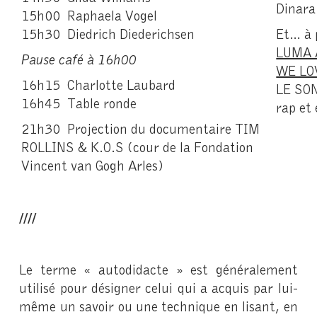
Dinara
15h00 Raphaela Vogel
15h30 Diedrich Diederichsen
Et… à 
LUMA A
Pause café à 16h00
WE LO
16h15 Charlotte Laubard
LE SON
16h45 Table ronde
rap et 
21h30 Projection du documentaire TIM
ROLLINS & K.O.S (cour de la Fondation
Vincent van Gogh Arles)
////
Le terme « autodidacte » est généralement
utilisé pour désigner celui qui a acquis par lui-
même un savoir ou une technique en lisant, en