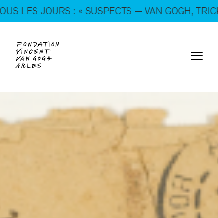
En ce moment, tous les jours : « SUSPECTS — VAN
JOURS : « SUSPECTS — VAN GOGH, TRICKSTERS & 
GOGH, TRICKSTERS & CO. »