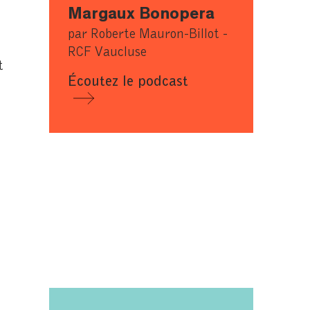
Margaux Bonopera
par Roberte Mauron-Billot -
RCF Vaucluse
t
Écoutez le podcast
s
x