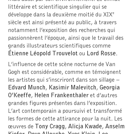
littéraire et scientifique singulier qui se
développe dans la deuxième moitié du XIX
e
siècle est ainsi présenté au public, à travers
notamment l’exposition des recherches qui
passionnèrent l’époque, ainsi que le travail des
grands illustrateurs scientifiques comme
Étienne Léopold Trouvelot
ou
Lord Rosse
.
L’influence de cette scène nocturne de Van
Gogh est considérable, comme en témoignent
les artistes qui s’inscriront dans son sillage –
Edvard Munch
,
Kasimir Malevitch
,
Georgia
O’Keeffe
,
Helen Frankenthaler
et d’autres
grandes figures présentes dans l’exposition.
L’art contemporain a poursuivi et transformé
les formes de cette attirance pour la nuit. Les
œuvres de
Tony Cragg
,
Alicja Kwade
,
Anselm
Kiefer
,
Dove Allouche
,
Yves Klein
,
Lee