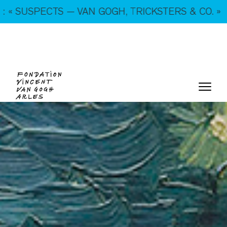
En ce moment, tous les jours : « SUSPECTS — VAN
RS & CO. »
GOGH, TRICKSTERS & CO. »