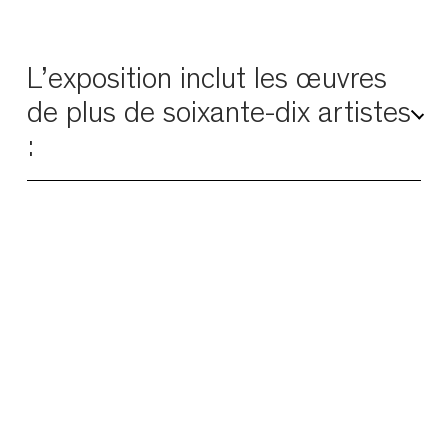
L’exposition inclut les œuvres
de plus de soixante-dix artistes
:
Juliette Agnel – Jean-Michel Alberola – Dove
Allouche – Jean-Marie Appriou – Giacomo
Balla – Anna-Eva Bergman – Lee Bontecou –
Djabril Boukhenaïssi – Antoine Bourdelle –
Charbel-joseph H. Boutros – Victor Brauner –
Gillian Brett – Frédéric Bruly Bouabré – Carlo
Carrà – Frédéric-Auguste Cazals – Maurice
Chabas – Jean Chacornac – Gaëlle Choisne –
Mikalojus Konstantinas Čiurlionis – Lucien
Clergue – Caroline Corbasson – Camille Corot –