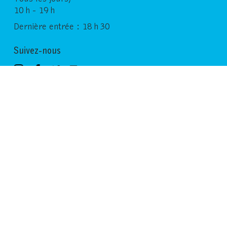
10 h - 19 h
Dernière entrée : 18 h 30
Suivez-nous
Bulletin
Inscrivez-vous à notre newsletter
→
© Copyright 2026 Fondation Vincent van
Mentions
Gogh Arles
légales