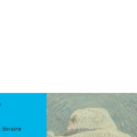
n
 librairie