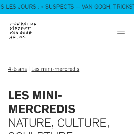
En ce moment, tous les jours : « SUSPECTS — VAN
ES JOURS : « SUSPECTS — VAN GOGH, TRICKSTER
GOGH, TRICKSTERS & CO. »
4-6 ans
|
Les mini-mercredis
LES MINI-
MERCREDIS
NATURE, CULTURE,