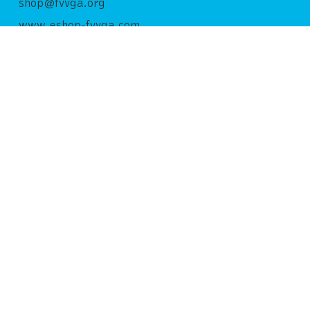
shop@fvvga.org
www.eshop-fvvga.com
Horaires d’ouverture
Tous les jours,
10 h - 19 h
Dernière entrée : 18 h 30
Suivez-nous
Bulletin
Inscrivez-vous à notre newsletter
→