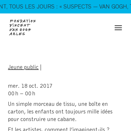
En ce moment, tous les jours : « SUSPECTS — VAN
 TOUS LES JOURS : « SUSPECTS — VAN GOGH, TR
GOGH, TRICKSTERS & CO. »
Jeune public
|
mer. 18 oct. 2017
00 h – 00 h
Un simple morceau de tissu, une boîte en
carton, les enfants ont toujours mille idées
pour construire une cabane.
Et les artistes, comment l’imaginent-ils ?