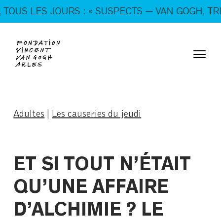
En ce moment, tous les jours : « SUSPECTS — VAN
S LES JOURS : « SUSPECTS — VAN GOGH, TRICKS
GOGH, TRICKSTERS & CO. »
Adultes
|
Les causeries du jeudi
ET SI TOUT N’ÉTAIT
QU’UNE AFFAIRE
D’ALCHIMIE ? LE