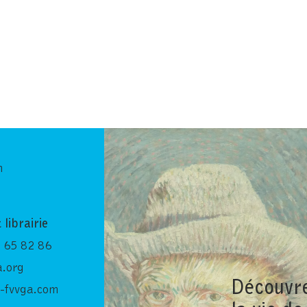
n
 librairie
 65 82 86
.org
Découvr
-fvvga.com