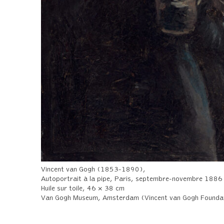
Vincent van Gogh (1853-1890),
Autoportrait à la pipe, Paris, septembre-novembre 1886
Huile sur toile, 46 × 38 cm
Van Gogh Museum, Amsterdam (Vincent van Gogh Founda