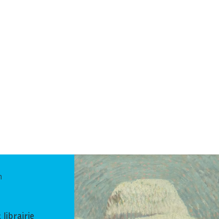
n
 librairie