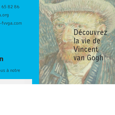
 65 82 86
.org
-fvvga.com
Découvrez
la vie de
Vincent
van Gogh
in
ous à notre
→