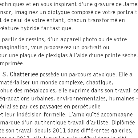
echniques et en vous inspirant d’une gravure de Jame
nsor, imaginez un diptyque composé de votre portrait
t de celui de votre enfant, chacun transformé en
réature hybride fantastique.
 partir de dessins, d’un appareil photo ou de votre
magination, vous proposerez un portrait ou
sur une plaque de plexiglas à l’aide d’une pointe sèche
 imprimée.
 S. Chatterjee
possède un parcours atypique. Elle a
, matérialiser un monde complexe, chaotique,
cohue des mégalopoles, elle exprime dans son travail c
 dégradations urbaines, environnementales, humaines
érialise par des paysages en perpétuelle
et leur indécision formelle. L’ambiguïté accompagne
a marque d’un authentique travail d’artiste. Diplômée
se son travail depuis 2011 dans différentes galeries,
e en 2017, elle travaille aujourd’hui dans la cité