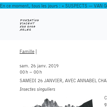
En ce moment, tous les jours : « SUSPECTS — VAN 
Famille
|
sam. 26 janv. 2019
00 h – 00 h
SAMEDI 26 JANVIER, AVEC ANNABEL CHATTE
Insectes singuliers
C
g