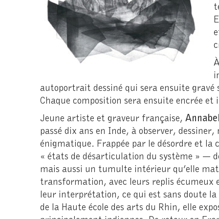
t
E
e
c
À
i
autoportrait dessiné qui sera ensuite gravé 
Chaque composition sera ensuite encrée et
Jeune artiste et graveur française,
Annabel
passé dix ans en Inde, à observer, dessiner
énigmatique. Frappée par le désordre et la 
« états de désarticulation du système » —
mais aussi un tumulte intérieur qu’elle mat
transformation, avec leurs replis écumeux 
leur interprétation, ce qui est sans doute l
de la Haute école des arts du Rhin, elle expo
principalement indiennes. De retour en Franc