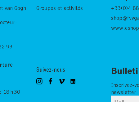
nt van Gogh
Groupes et activités
+33(0)4 88
shop@fvvga
Docteur-
www.eshop
82 93
rture
Suivez-nous
Bullet
Inscrivez-v
: 18 h 30
newsletter
Mentions légales