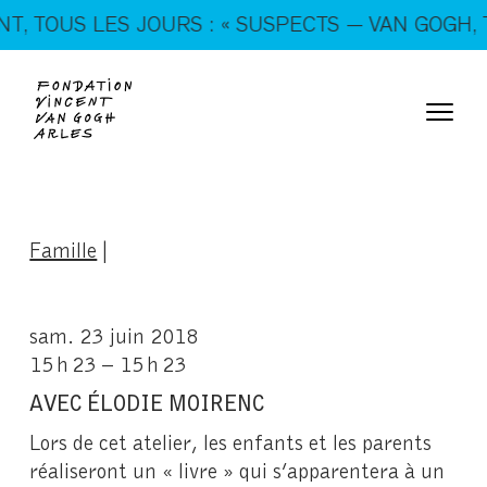
En ce moment, tous les jours : « SUSPECTS — VAN
 TOUS LES JOURS : « SUSPECTS — VAN GOGH, TRI
GOGH, TRICKSTERS & CO. »
Famille
|
sam. 23 juin 2018
15 h 23 – 15 h 23
AVEC ÉLODIE MOIRENC
Lors de cet atelier, les enfants et les parents
réaliseront un « livre » qui s’apparentera à un