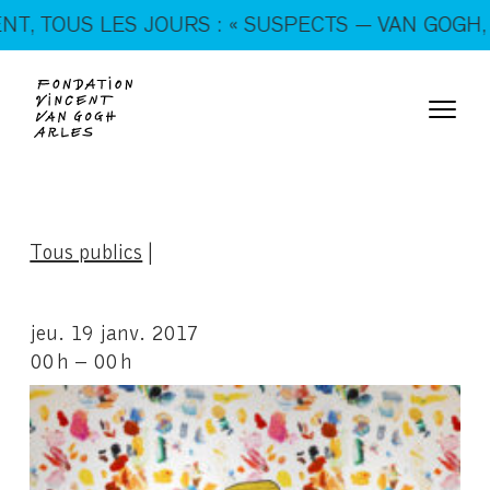
En ce moment, tous les jours : « SUSPECTS — VAN
TOUS LES JOURS : « SUSPECTS — VAN GOGH, TRIC
GOGH, TRICKSTERS & CO. »
Tous publics
|
jeu. 19 janv. 2017
00 h – 00 h