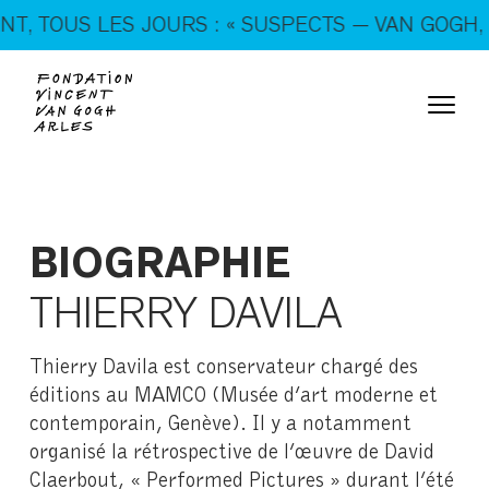
En ce moment, tous les jours : « SUSPECTS — VAN
 TOUS LES JOURS : « SUSPECTS — VAN GOGH, TR
GOGH, TRICKSTERS & CO. »
BIOGRAPHIE
THIERRY DAVILA
Thierry Davila est conservateur chargé des
éditions au MAMCO (Musée d’art moderne et
contemporain, Genève). Il y a notamment
organisé la rétrospective de l’œuvre de David
Claerbout, « Performed Pictures » durant l’été