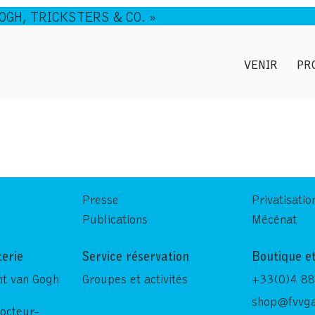
GOGH, TRICKSTERS & CO. »
VENIR
PR
Presse
Privatisatio
Publications
Mécénat
terie
Service réservation
Boutique et
nt van Gogh
Groupes et activités
+33(0)4 88
shop@fvvga
Docteur-