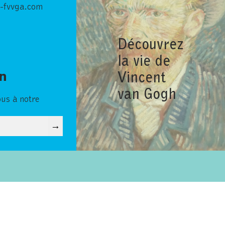
-fvvga.com
Découvrez
la vie de
Vincent
in
van Gogh
ous à notre
→