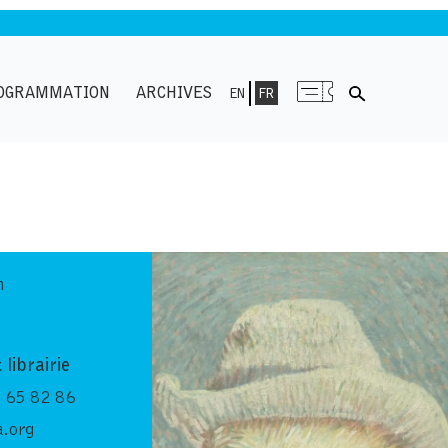
OGRAMMATION
ARCHIVES
EN
FR
n
 librairie
 65 82 86
.org