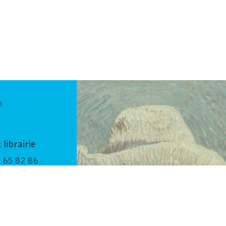
n
 librairie
 65 82 86
.org
-fvvga.com
Découvrez