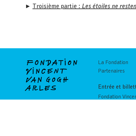
►
Troisième partie :
Les étoiles ne reste
La Fondation
Partenaires
Entrée et billet
Fondation Vince
Arles
35 ter, rue du 
Fanton
13200 Arles
+33(0)4 88 65 