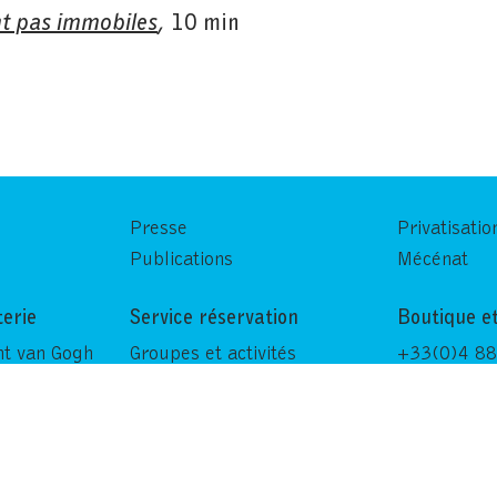
nt pas immobiles
,
10 min
Presse
Privatisatio
Publications
Mécénat
terie
Service réservation
Boutique et
nt van Gogh
Groupes et activités
+33(0)4 88
shop@fvvga
Docteur-
www.eshop
82 93