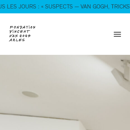
En ce moment, tous les jours : « SUSPECTS — VAN
JOURS : « SUSPECTS — VAN GOGH, TRICKSTERS & 
GOGH, TRICKSTERS & CO. »