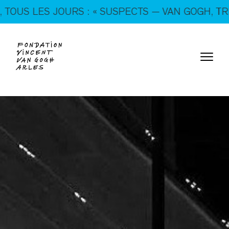
En ce moment, tous les jours : « SUSPECTS — VAN
S LES JOURS : « SUSPECTS — VAN GOGH, TRICKST
GOGH, TRICKSTERS & CO. »