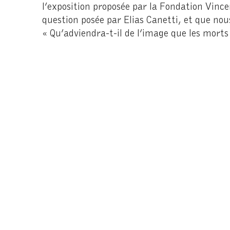
l’exposition proposée par la Fondation Vinc
question posée par Elias Canetti, et que nou
« Qu’adviendra-t-il de l’image que les morts
Comment la transmettras-tu ? ».
/ David Brunel
La Fondation
Partenaires
Entrée et billet