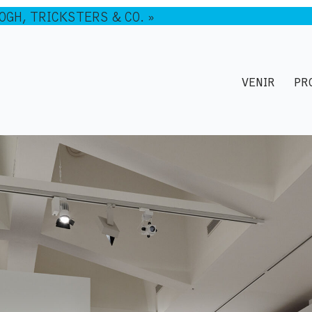
GOGH, TRICKSTERS & CO. »
VENIR
PR