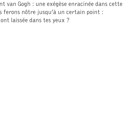
ent van Gogh : une exégèse enracinée dans cette
s ferons nôtre jusqu’à un certain point :
 ont laissée dans tes yeux ?
Presse
Privatisatio
Publications
Mécénat
terie
Service réservation
Boutique et