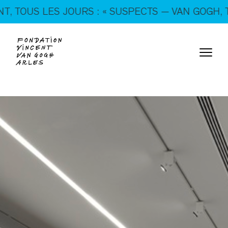
En ce moment, tous les jours : « SUSPECTS — VAN
US LES JOURS : « SUSPECTS — VAN GOGH, TRICK
GOGH, TRICKSTERS & CO. »