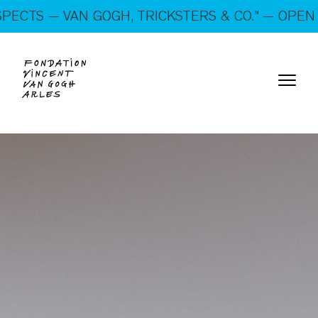
On show: “SUSPECTS — VAN GOGH, TRICKSTERS &
— VAN GOGH, TRICKSTERS & CO.” — OPEN EVERY 
CO.” — Open every day!